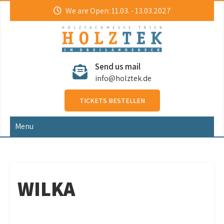
Skip
We are Open: 11.03. - 13.03.2027
to
content
HolzTek
Holzfachmesse
Send us mail
info@holztek.de
TICKETS BESTELLEN
Menu
WILKA