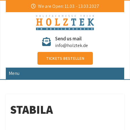
Skip
We are Open: 11.03. - 13.03.2027
to
content
HolzTek
Holzfachmesse
Send us mail
info@holztek.de
TICKETS BESTELLEN
Menu
STABILA