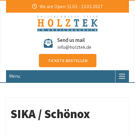
Skip
We are Open: 11.03. - 13.03.2027
to
content
HolzTek
Holzfachmesse
Send us mail
info@holztek.de
TICKETS BESTELLEN
Menu
SIKA / Schönox