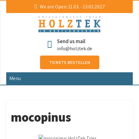
Skip
We are Open: 11.03. - 13.03.2027
to
content
HolzTek
Holzfachmesse
Send us mail
info@holztek.de
TICKETS BESTELLEN
Menu
mocopinus