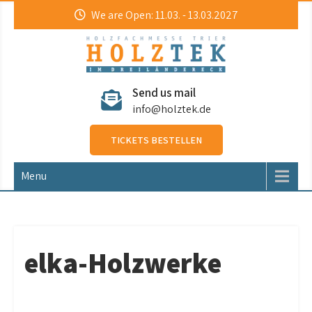
Skip
We are Open: 11.03. - 13.03.2027
to
content
HolzTek
Holzfachmesse
Send us mail
info@holztek.de
TICKETS BESTELLEN
Menu
elka-Holzwerke