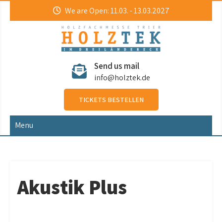
Skip
We are Open: 11.03. - 13.03.2027
to
content
HolzTek
Holzfachmesse
Send us mail
info@holztek.de
TICKETS BESTELLEN
Menu
Akustik Plus