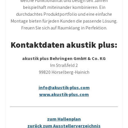
welche Funktionalität und Design seit Jahren
beispielhaft miteinander kombinieren. Ein
durchdachtes Produktportfolio und eine einfache
Montage bieten für jeden Kunden die passende Lösung.
Freuen Sie sich auf Raumklang in Perfektion.
Kontaktdaten akustik
plus:
akustik plus Behringen GmbH & Co. KG
Im Straßfeld 2
99820 Hörselberg-Hainich
info@akustik-plus.com
www.akustik-plus.com
zum Hallenplan
zurück zum Ausstellerverzeichnis